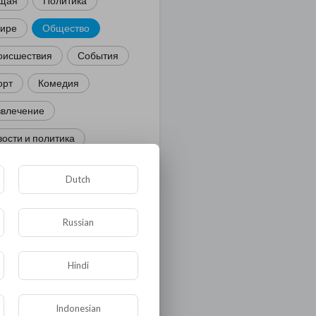
щая
Политика
мире
Общество
оисшествия
События
орт
Комедия
звлечение
ости и политика
иминал
Культура
Dutch
ора и фауна
ЖКХ
тория
Медицина
Russian
ор
Hindi
ка и образование
лигия
Экономика
Indonesian