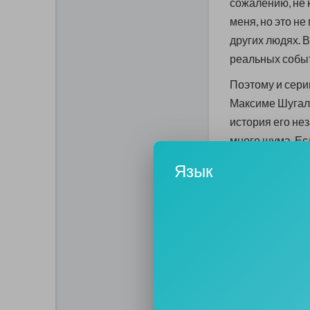
сожалению, не 
меня, но это н
других людях. 
реальных собы
Поэтому и сер
Максиме Шугале
история его не
много шума. Ес
неспокойную ст
Язык
исследования. 
боевики явно б
повязали его 
Вырваться из пл
время на родин
повествующих о
привлечь внима