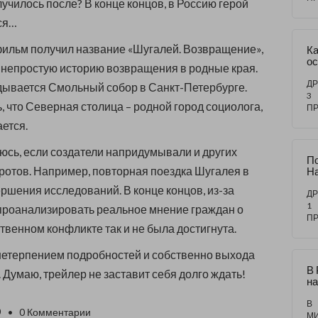
лучилось после? В конце концов, в Россию герой
Ук
ся…
фильм получил название «Шугалей. Возвращение»,
Ка
о
непростую историю возвращения в родные края.
и
На
ДР
дывается Смольный собор в Санкт-Петербурге.
м
3
, что Северная столица – родной город социолога,
р
П
ж
ается.
н
но
люсь, если создатели напридумывали и других
П
отов. Например, повторная поездка Шугалея в
Н
уж
ршения исследований. В конце концов, из-за
т
ДР
1
проанализировать реальное мнение граждан о
П
твенном конфликте так и не была достигнута.
с нетерпением подробностей и собственно выхода
В 
 Думаю, трейлер не заставит себя долго ждать!
н
сп
за
В
0
• 0 Комментарии
на
М