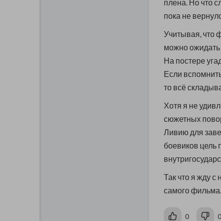
плена. Но что с
пока не вернул
Учитывая, что 
можно ожидать 
На постере уга
Если вспомнить
то всё складыв
Хотя я не удив
сюжетных повор
Ливию для заве
боевиков цель 
внутригосударс
Так что я жду 
самого фильма.
0