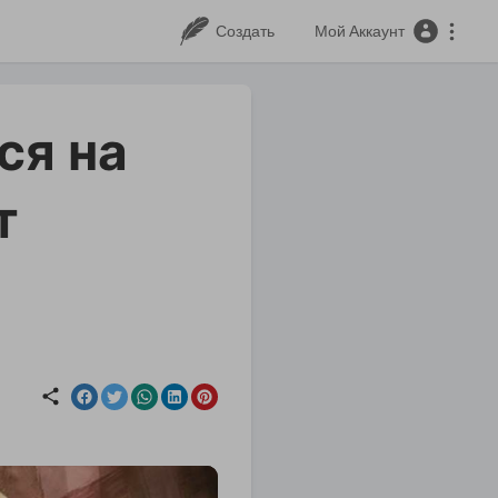
Создать
Мой Аккаунт
ся на
т