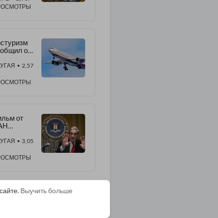
рзлоте
РОСМОТРЫ
стуризм
ообщил об
ганизации
лётов для
УГАЯ
• 2,57
ссийских
ристов-«з
РОСМОТРЫ
ожников»
льм от
АН
Отцы-
нователи
УГАЯ
• 3,05
оса»: вся
авда о
РОСМОТРЫ
мешательс
е США в
ела РФ
сайте.
Выучить больше