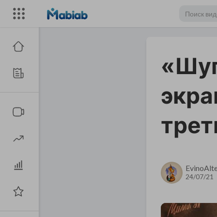
«Шуг
экра
трет
EvinoAlt
24/07/21