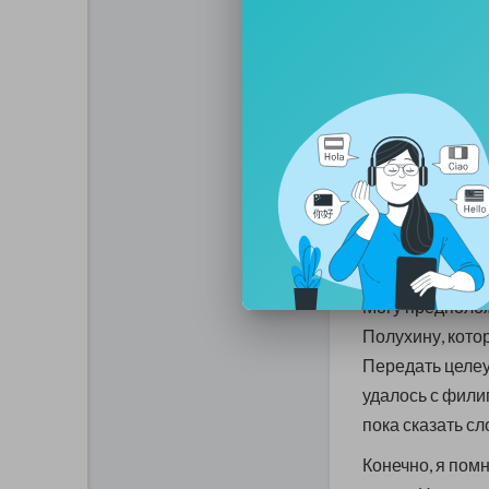
поспособствов
издевательства
надзирателей, 
вниманием и в
завладели. Не 
фильмов на пл
И вот, анонсиро
но уже с постер
Могу предполож
Полухину, кото
Передать целеу
удалось с филиг
пока сказать сл
Конечно, я пом