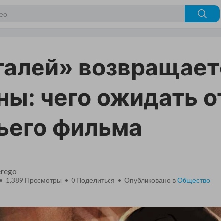
алей» возвращает
ны: чего ожидать о
ьего фильма
erego
 • 1,389 Просмотры •
0
Поделиться • Опубликовано в
Общество