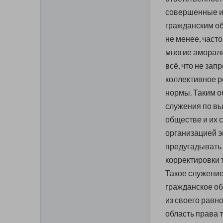
совершенные и
гражданским об
не менее, част
многие амораль
всё, что не за
коллективное р
нормы. Таким о
служения по вы
обществе и их 
организацией э
предугадывать
корректировки 
Такое служение
гражданское об
из своего равн
область права 