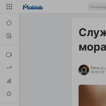
Служ
мор
Elena_iz
01/01/70