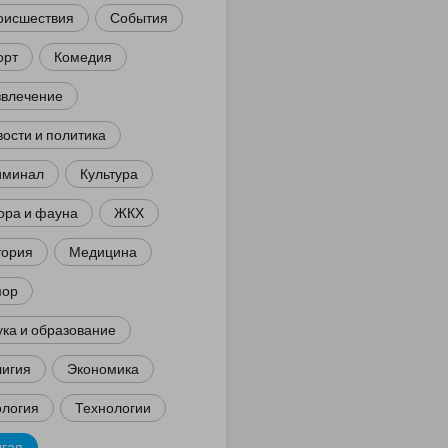
оисшествия
События
орт
Комедия
звлечение
ости и политика
иминал
Культура
ора и фауна
ЖКХ
тория
Медицина
ор
ка и образование
лигия
Экономика
ология
Технологии
угая