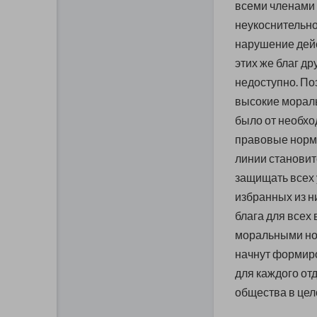
всеми членами
неукоснительно
нарушение дей
этих же благ д
недоступно. По
высокие мораль
было от необх
правовые нормы
линии становит
защищать всех 
избранных из н
блага для всех 
моральными но
начнут формир
для каждого отд
общества в цел