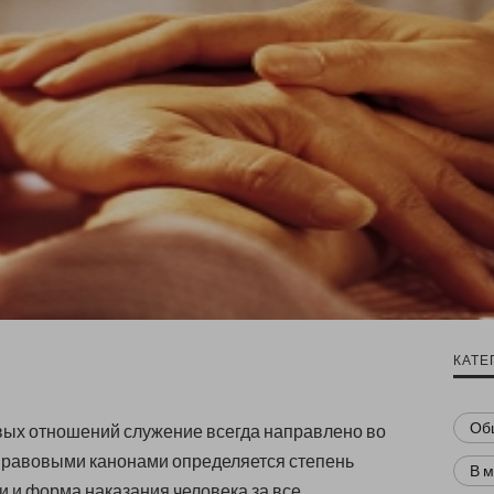
КАТЕ
Об
вых отношений служение всегда направлено во
Правовыми канонами определяется степень
В 
и и форма наказания человека за все