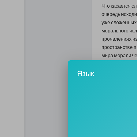
Что касается с
очередь исходи
уже сложенных 
морального чел
проявлениях из
пространстве п
мира морали ч
чего он может и
Язык
руководствоват
по своему усмо
Если в сфере п
глупо, так как 
обязан учитыват
соблюдать все
братства. Со в
новым правилам