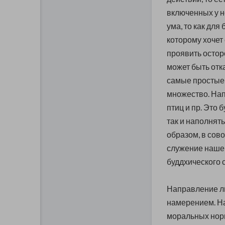
включенных у н
ума, то как для
которому хочет
проявить осторо
может быть отк
самые простые 
множество. Нап
птиц и пр. Это 
так и наполня
образом, в сов
служение нашей
буддхического 
Направление л
намерением. На
моральных норм