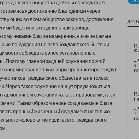
 гражданского общества должны соблюдаться
: стремясь к достижению благ одними через
ствующих во всём обществе законов, достижение
ДРУГ
ругими будет или затруднено или вообще
этому никакие благие намерения, никакие самые
ные побуждения не освобождают кого бы то ни
П
Ф
одимости соблюдать ранее установленные
от
л 
. Поэтому главной задачей служения по этой
ДР
со
5
ся формирование таких норм права, которые будут
пр
П
л
участников гражданского общества, а не только
П
ых
их. Через такое служение начнут преумножиться
П
в гармоничном сочетании их как с правовыми, так и
ни
рмами. Таким образом вновь создаваемые блага
с 
зр
ДР
овать прочный жизненный фундамент не только
на
7
т
ельного человека, но и для всего гражданского
П
ом.