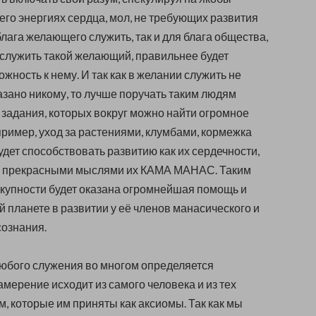
его энергиях сердца, мол, не требующих развития
 блага желающего служить, так и для блага общества,
 служить такой желающий, правильнее будет
жность к нему. И так как в желании служить не
азано никому, то лучше поручать таким людям
задания, которых вокруг можно найти огромное
ример, уход за растениями, клумбами, кормежка
будет способствовать развитию как их сердечности,
ть прекрасными мыслями их КАМА МАНАС. Таким
окупности будет оказана огромнейшая помощь и
 планете в развитии у её членов манасического и
сознания.
юбого служения во многом определяется
мерение исходит из самого человека и из тех
, которые им приняты как аксиомы. Так как мы