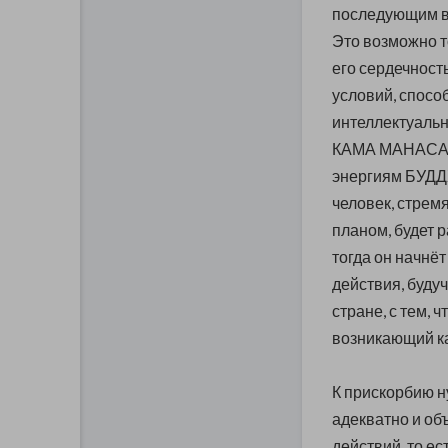
последующим в
Это возможно т
его сердечност
условий, спосо
интеллектуальн
КАМА МАНАСА 
энергиям БУДДХ
человек, стрем
планом, будет 
тогда он начнё
действия, буду
стране, с тем, 
возникающий ка
К прискорбию н
адекватно и об
действий, то ес