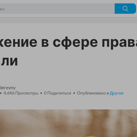
ение в сфере прав
али
_derevny
 • 4,646 Просмотры •
0
Поделиться • Опубликовано в
Другая