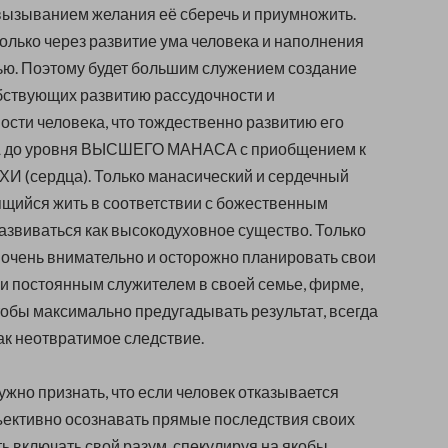
ызыванием желания её сберечь и приумножить.
олько через развитие ума человека и наполнения
ью. Поэтому будет большим служением создание
бствующих развитию рассудочности и
ости человека, что тождественно развитию его
до уровня ВЫСШЕГО МАНАСА с приобщением к
И (сердца). Только манасический и сердечный
ящийся жить в соответствии с божественным
развиваться как высокодуховное существо. Только
т очень внимательно и осторожно планировать свои
чи постоянным служителем в своей семье, фирме,
чтобы максимально предугадывать результат, всегда
к неотвратимое следствие.
ужно признать, что если человек отказывается
ъективно осознавать прямые последствия своих
ть включать свой разум, спекулируя на якобы