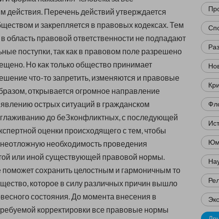
Пр
м действия. Перечень действий утверждается
ществом и закрепляется в правовых кодексах. Тем
Сп
о в область правовой ответственности не подпадают
Ра
ные поступки, так как в правовом поле разрешено
прещено. Но как только общество принимает
Нов
ешение что-то запретить, изменяются и правовые
Кр
бразом, открывается огромное направление
явлению острых ситуаций в гражданском
Фл
сглаживанию до беЗконфликтных, с последующей
Ис
кспертной оценки происходящего с тем, чтобы
Юм
 неотложную необходимость проведения
той или иной существующей правовой нормы.
Нау
 поможет сохранить целостным и гармоничным то
Ре
щество, которое в силу различных причин вышло
овесного состояния. До момента внесения в
Эк
требуемой корректировки все правовые нормы
Др