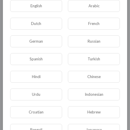
English
Arabic
Dutch
French
German
Russian
Spanish
Turkish
Комментариев нет
Hindi
Chinese
Urdu
Indonesian
КАТЕГОРИИ
Croatian
Hebrew
Общая
Политика
В мире
Bengali
Japanese