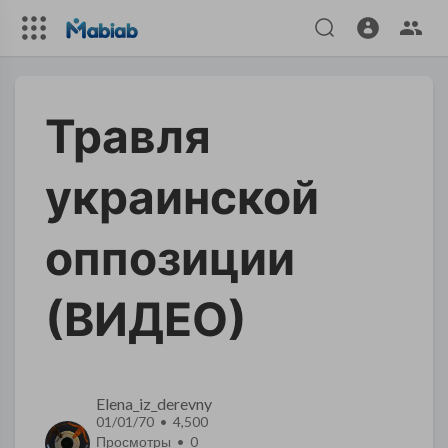
Травля
украинской
оппозиции
(ВИДЕО)
Elena_iz_derevny
01/01/70 • 4,500
Просмотры •
0