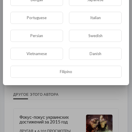
Общество
Происшествия
События
Спорт
Комедия
Развлечение
Portuguese
Italian
Новости и политика
Криминал
Культура
Persian
Swedish
Флора и фауна
ЖКХ
История
Медицина
Юмор
Наука и образование
Vietnamese
Danish
Религия
Экономика
Экология
Filipino
Технологии
Другая
ДРУГОЕ ЭТОГО АВТОРА
Фокус-покус украинских
достижений за 2015 год
ДРУГАЯ
• 6,201 ПРОСМОТРЫ