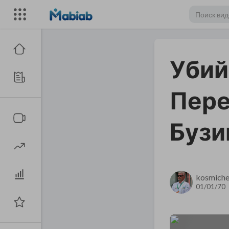
Убий
Пере
Бузи
kosmiche
01/01/70