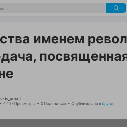
ства именем рево
дача, посвященна
не
skiy_xoxol
 • 4,447 Просмотры •
0
Поделиться • Опубликовано в
Другая