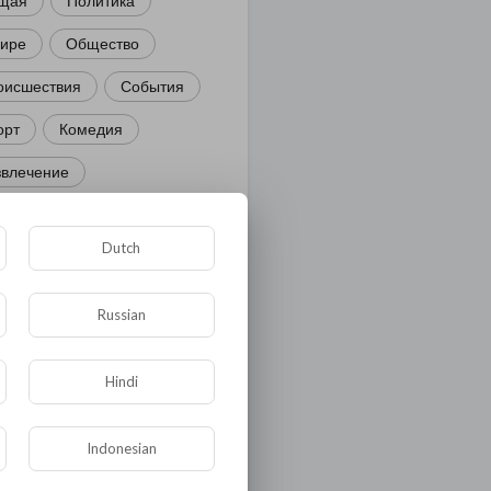
щая
Политика
мире
Общество
оисшествия
События
орт
Комедия
звлечение
ости и политика
Dutch
иминал
Культура
ора и фауна
ЖКХ
Russian
тория
Медицина
Hindi
ор
ка и образование
Indonesian
лигия
Экономика