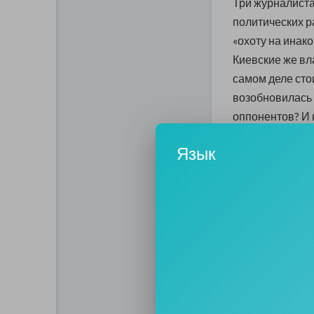
Три журналиста
политических р
«охоту на инак
Киевские же вла
самом деле сто
возобновилась 
оппонентов? И 
0
Язык