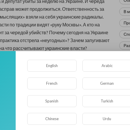
Об
 и депутат убиты за неделю на Украине. И череда
асправ может продолжиться. Ответственность за
В 
омыслящих» взяли на себя украинские радикалы.
Пр
сти по традиции видят «руку Москвы». А кто на
ит за чередой убийств? Почему сегодня на Украине
Сп
практика отстрела «неугодных»? Зачем запугивают
Ра
на что рассчитывают украинские власти?
Нов
0
• 0 Комментарии
English
Arabic
Кр
Фл
Опубликовать
French
German
Ис
Spanish
Turkish
Юм
Нау
Chinese
Urdu
Ре