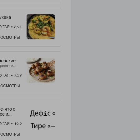
укека
УГАЯ
• 6,91
РОСМОТРЫ
понские
уриные
тболы на
пажках
УГАЯ
• 7,59
РОСМОТРЫ
е-что о
ре и
ефисах
УГАЯ
• 19,9
РОСМОТРЫ