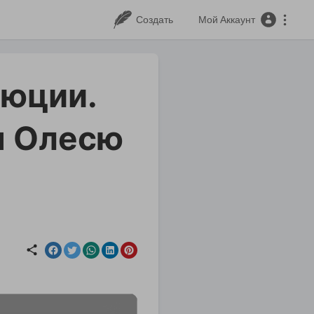
Создать
Мой Аккаунт
люции.
я Олесю