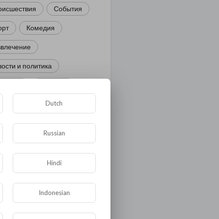
оисшествия
События
орт
Комедия
звлечение
ости и политика
иминал
Культура
Dutch
ора и фауна
ЖКХ
тория
Медицина
Russian
ор
ка и образование
Hindi
лигия
Экономика
Indonesian
ология
Технологии
угая