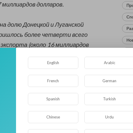
 миллиардов долларов.
Пр
Сп
 на долю Донецкой и Луганской
Ра
ришлось более четверти всего
Нов
 экспорта (около 16 миллиардов
Кр
English
Arabic
Фл
Ис
French
German
2014 года экспорт Украины сократился
Юм
иарда долларов, до 53,9 миллиарда
Нау
Spanish
Turkish
Ре
Chinese
Urdu
Эк
Др