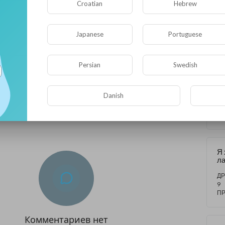
Croatian
Hebrew
Japanese
Portuguese
ДРУГ
ибапажялуста (С)
0
• 0 Комментарии
Persian
Swedish
К
на
кт
Danish
хо
ДР
Опубликовать
«В
2
кв
П
в
вс
Ш
Я 
ла
тв
те
ДР
ф
9
П
Комментариев нет