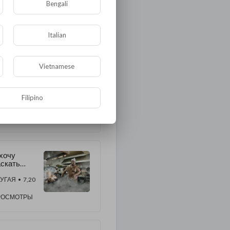
Bengali
Italian
ОЕ ЭТОГО АВТОРА
Vietnamese
лоунам
помнили,
о их
Filipino
зяин:
УГАЯ
• 7,74
ечерний
артал»
РОСМОТРЫ
ыкинули
лед за
устером
хочу
скать
ои смузи и
ребить
УГАЯ
• 7,20
алафель
РОСМОТРЫ