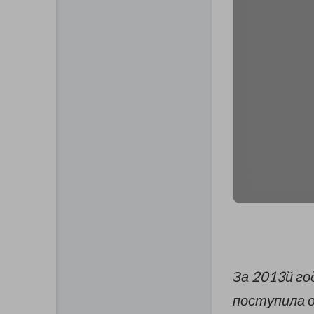
За 2013й го
поступила о