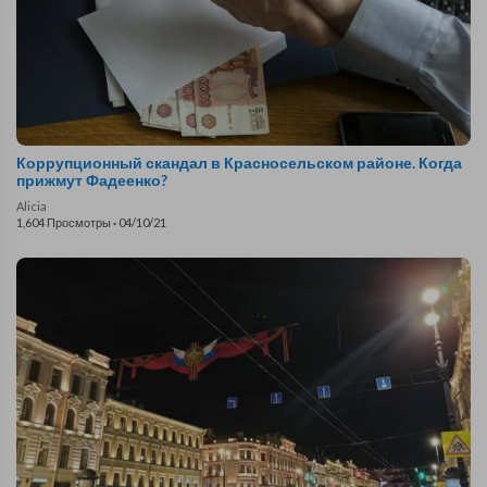
Коррупционный скандал в Красносельском районе. Когда
прижмут Фадеенко?
Alicia
1,604 Просмотры
·
04/10/21