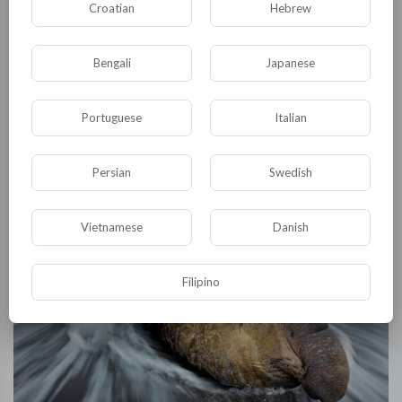
Croatian
Hebrew
Bengali
Japanese
Portuguese
Italian
Биологи заметили, что ряд морских животных постоянно
плавает кругами
Alicia
Persian
Swedish
1,231 Просмотры
·
31/03/21
Vietnamese
Danish
Filipino