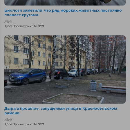
Биологи заметили, что ряд морских животных постоянно
плавает кругами
Alicia
1,922 Просмотры
·
31/03/21
Дыра в прошлое: запущенная улица в Красносельском
районе
Alicia
1,556 Просмотры
·
31/03/21