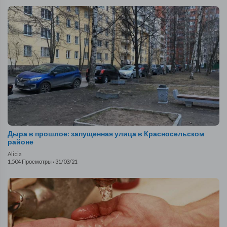
Дыра в прошлое: запущенная улица в Красносельском
районе
Alicia
1,504 Просмотры
·
31/03/21