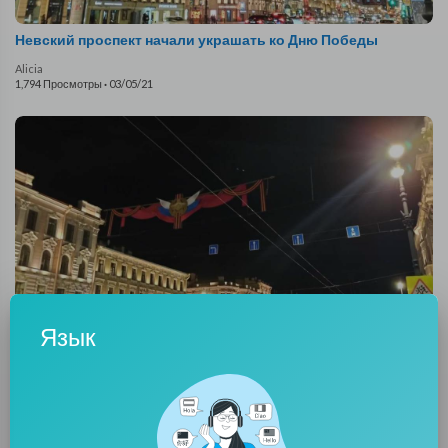
Невский проспект начали украшать ко Дню Победы
Alicia
1,794 Просмотры
·
03/05/21
Язык
Невский проспект начали украшать ко Дню Победы
Alicia
1,132 Просмотры
·
03/05/21