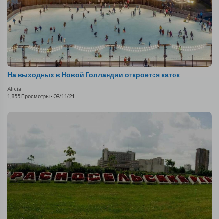
На выходных в Новой Голландии откроется каток
Alicia
1,855 Просмотры
·
09/11/21