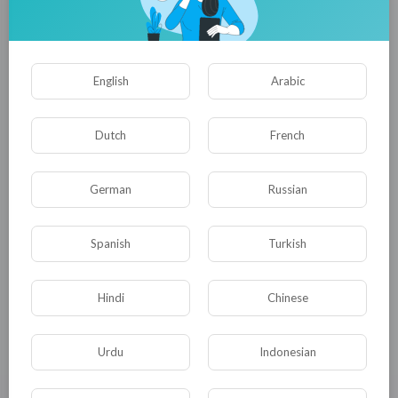
English
Arabic
Dutch
French
German
Russian
Как бесполезный депутат ЗакСа СПб Никешин рисует
отчеты по работе с жалобами
Spanish
Turkish
Alicia
1,813 Просмотры
·
03/05/21
Hindi
Chinese
Urdu
Indonesian