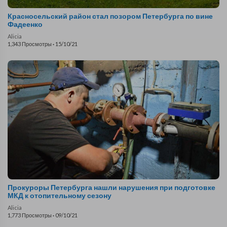
Красносельский район стал позором Петербурга по вине
Фадеенко
Alicia
1,343 Просмотры
·
15/10/21
Прокуроры Петербурга нашли нарушения при подготовке
МКД к отопительному сезону
Alicia
1,773 Просмотры
·
09/10/21