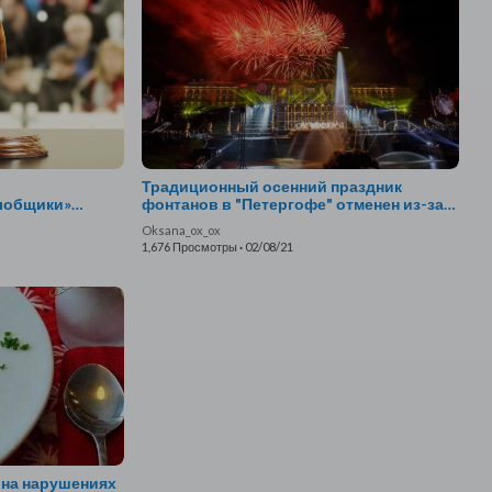
Традиционный осенний праздник
лобщики»
фонтанов в "Петергофе" отменен из-за
ентов с рынка
коронавируса
Oksana_ox_ox
1,676 Просмотры
·
02/08/21
 на нарушениях