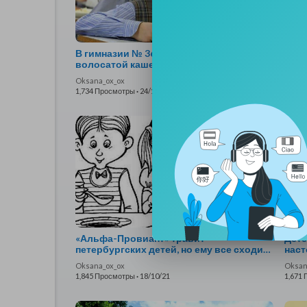
В гимназии № 363 детей кормят
Школ
волосатой кашей
акти
губе
Oksana_ox_ox
Oksan
1,734 Просмотры
·
24/10/21
1,470
«Альфа-Провиант» травит
Детс
петербургских детей, но ему все сходит
наст
с рук
рабо
Oksana_ox_ox
Oksan
1,845 Просмотры
·
18/10/21
1,671