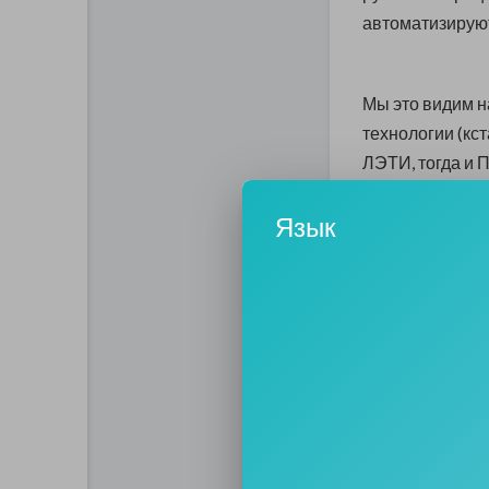
автоматизирую
Мы это видим н
технологии (кс
ЛЭТИ, тогда и 
производству 
Язык
Сейчас и видео
автоматизацию 
Серьезные деньг
занимаются не
продьюсинг, со