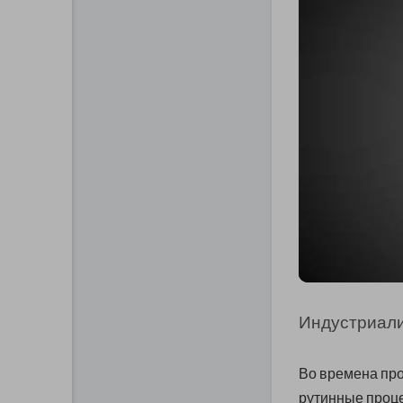
Индустриали
Во времена пр
рутинные проце