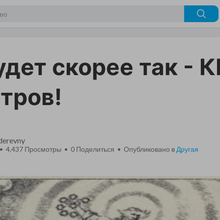
удет скорее так - 
тров!
_derevny
 • 4,437 Просмотры •
0
Поделиться • Опубликовано в
Другая