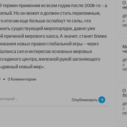
О
й термин применим ко всем годам после 2008-го – а
не
ы
елый. Но он может и должен стать переломным,
го
ДР
го итогам еще больше ослабнут те силы, что
х 
3
ра
П
анить существующий миропорядок, давно уже
С
й причиной мирового хаоса. А значит, станет ближе
вания новых правил глобальной игры – через
М
баланса сил и интересов основных мировых
ч
би
ез единого центра, железной рукой загоняющего
зн
ДР
н
3
 «дивный новый мир».
П
0
• 0 Комментарии
О
бо
и 
Опубликовать
Ф
ДР
Ки
7
П