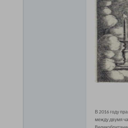
В 2016 году пр
между двумя ча
Великобритание