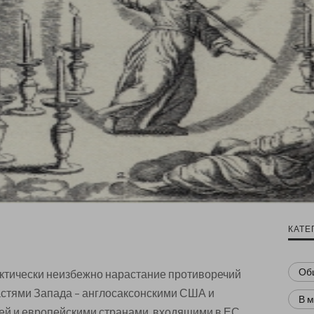
КАТЕ
Об
актически неизбежно нарастание противоречий
стями Запада – англосаксонскими США и
В 
й и европейскими странами, входящими в ЕС.