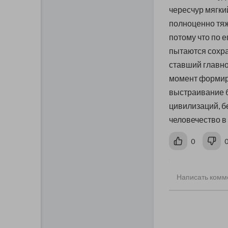
чересчур мягки
полноценно тяж
потому что по е
пытаются сохр
ставший главно
момент формиро
выстраивание 
цивилизаций, б
человечество в
0