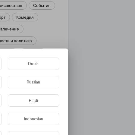
оисшествия
События
орт
Комедия
звлечение
ости и политика
иминал
Культура
Dutch
ора и фауна
ЖКХ
тория
Медицина
Russian
ор
ка и образование
Hindi
лигия
Экономика
Indonesian
ология
Технологии
угая