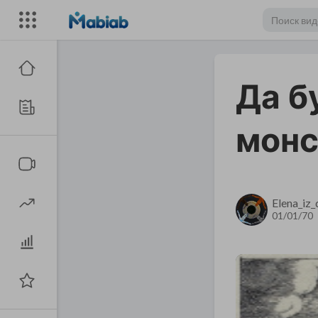
Да б
монс
Elena_iz
01/01/70