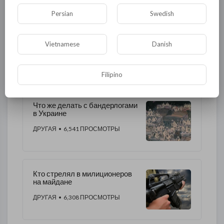
Религия
Экономика
Экология
Persian
Swedish
Технологии
Другая
Vietnamese
Danish
ДРУГОЕ ЭТОГО АВТОРА
Filipino
Что же делать с бандерлогами
в Украине
ДРУГАЯ
• 6,541 ПРОСМОТРЫ
Кто стрелял в милиционеров
на майдане
ДРУГАЯ
• 6,308 ПРОСМОТРЫ