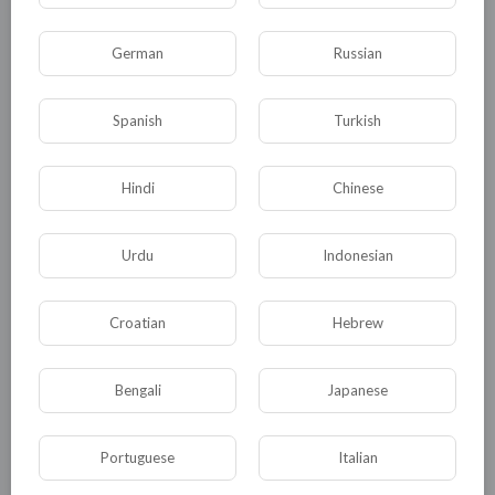
Комментариев нет
German
Russian
Spanish
Turkish
КАТЕГОРИИ
Hindi
Chinese
Urdu
Indonesian
Общая
Политика
В мире
Общество
Происшествия
События
Croatian
Hebrew
Спорт
Комедия
Развлечение
Новости и политика
Bengali
Криминал
Japanese
Культура
Флора и фауна
ЖКХ
История
Portuguese
Italian
Медицина
Юмор
Наука и образование