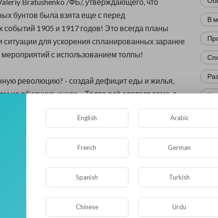
Об
Valeriy Bratushenko /ФБ/, утверждающего, что
ных бунтов была взята еще с перед
В 
событий 1905 и 1917 годов! Это всегда планы
Пр
 ситуации для ускорения спланированных заранее
 мероприятий с использованием толпы!
Сп
Ра
ную революцию? - создай дефицит еды и жилья,
м на обидчика, и жди.... Толпа всё сделает сама, а
Нов
ЕЗ особых затрат проведет СПЕЦОПЕРАЦИЮ.
Кр
English
Arabic
м, как Горбачёв создал искусственный
Фл
 чем это закончилось для СССР?
French
German
Ис
Юм
ономику?
Spanish
Turkish
Нау
раничений намеренно разжигались
Chinese
Urdu
Ре
е настроения. Людям внушали, что все их беды