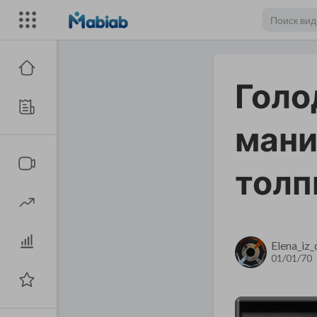
Голо
мани
тол
Elena_iz
01/01/70