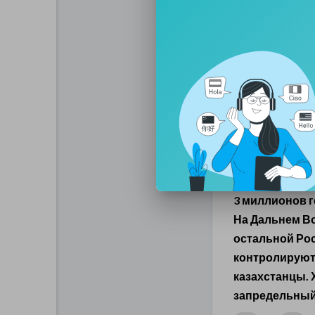
из-за соседей.
регулярно пок
подъездах к 
продукты в кан
О том, как Бо
ликвидировал
рассказывали 
народ». Добав
иностранцы че
3 миллионов г
На Дальнем Во
остальной Ро
контролируют
казахстанцы. 
запредельный