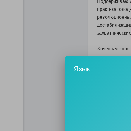
Поддерживаю
практика голод
революционных 
дестабилизации
захватнических
Хочешь ускорен
покажи пальчико
манипулятор Б
Язык
Например о то
дефицит еды и
Как валили эк
С помощью ог
сеператистски