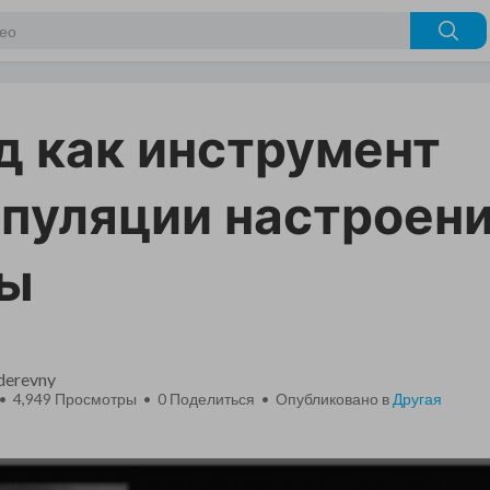
д как инструмент
пуляции настроен
пы
_derevny
 • 4,949 Просмотры •
0
Поделиться • Опубликовано в
Другая