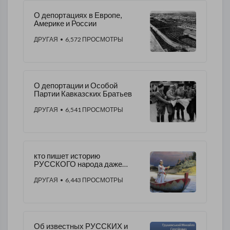
О депортациях в Европе,
Америке и России
ДРУГАЯ
• 6,572 ПРОСМОТРЫ
О депортации и Особой
Партии Кавказских Братьев
ДРУГАЯ
• 6,541 ПРОСМОТРЫ
кто пишет историю
РУССКОГО народа даже
сегодня и чем всё это
обернётся для будущего
ДРУГАЯ
• 6,443 ПРОСМОТРЫ
поколения?
Об известных РУССКИХ и