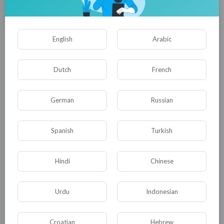
Это позволило ученым создать:
"Анимацию изменения количества
English
Arabic
углекислого газа в атмосфере".
Dutch
French
Желтый цвет - его количество в
атмосфере.
German
Russian
Зеленый цвет — количество сезонной
Spanish
Turkish
растительности.
Hindi
Chinese
Urdu
Indonesian
Источник:
http://www.novate.ru/blogs/190415/30903/
Croatian
Hebrew