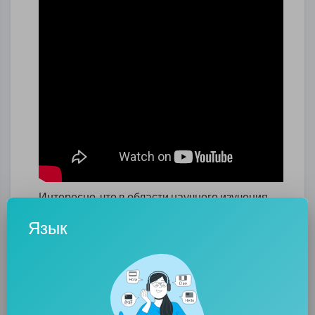
Интересно, что в области научного изучения
ДЫХАНИЯ планеты Земли использовался
Язык
спутник NASA Aqua. На его борту были
размещены гиперспектральные системы
MODIS и AIRS, чтобы измерять поглощение
углерода.