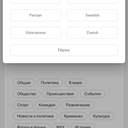
Persian
Swedish
Комментариев нет
Vietnamese
Danish
Filipino
КАТЕГОРИИ
Общая
Политика
В мире
Общество
Происшествия
События
Спорт
Комедия
Развлечение
Новости и политика
Криминал
Культура
Флора и фауна
ЖКХ
История