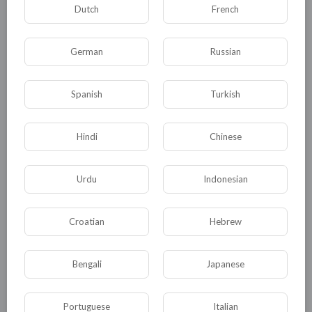
Dutch
French
Заметочка: странно это, странно это, а почему
рэволюционер, собрание посчитавший
German
Russian
опасным для Украины, в помещении черные
перчаточки с ручек своих рэволюционных так
Spanish
Turkish
и не снял?
Холодно ему али как? Али
скрывает что? Боится?
Hindi
Chinese
0
0
• 0 Комментарии
Urdu
Indonesian
Опубликовать
Croatian
Hebrew
Bengali
Japanese
Portuguese
Italian