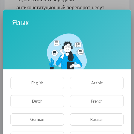
антиконституционный переворот, несут
прямую ответственность за все, что
Язык
произошло на Майдане и тем более за то, что
вполне закономерно последовало за ним.
Они открыли ящик Пандоры и тем самым
разрушили ту страну, в любви к которой они
так усиленно клялись до сих пор".
Напомним хронологию. Итак, поздним
вечером 21 ноября 2013 года на Майдане
English
Arabic
Незалежности начался митинг протеста
против решения правительства
Dutch
French
приостановить подготовку к подписанию
соглашения об ассоциации с ЕС.
German
Russian
0
0
• 0 Комментарии