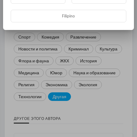
Общая
Политика
В мире
Filipino
Общество
Происшествия
События
Спорт
Комедия
Развлечение
Новости и политика
Криминал
Культура
Флора и фауна
ЖКХ
История
Медицина
Юмор
Наука и образование
Религия
Экономика
Экология
Технологии
Другая
ДРУГОЕ ЭТОГО АВТОРА