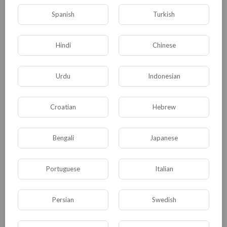
Spanish
Turkish
Общая
Политика
В мире
Hindi
Chinese
Общество
Происшествия
События
Urdu
Indonesian
Спорт
Комедия
Развлечение
Новости и политика
Криминал
Культура
Croatian
Hebrew
Флора и фауна
ЖКХ
История
Медицина
Юмор
Наука и образование
Bengali
Japanese
Религия
Экономика
Экология
Portuguese
Italian
Технологии
Другая
Persian
Swedish
ДРУГОЕ ЭТОГО АВТОРА