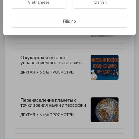
Vietnamese
Danish
Как Украина умирала в
отрасли космонавтики
Filipino
ДРУГАЯ
• 6,645 ПРОСМОТРЫ
О кухарках и кухарях
управлением постсоветских
государств занявшихся
ДРУГАЯ
• 6,146 ПРОСМОТРЫ
Перенаселение планеты с
точки зрения науки и теософии
ДРУГАЯ
• 6,458 ПРОСМОТРЫ