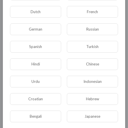
Dutch
French
German
Russian
Комментариев нет
Spanish
Turkish
Hindi
Chinese
КАТЕГОРИИ
Urdu
Indonesian
Общая
Политика
В мире
Croatian
Hebrew
Общество
Происшествия
События
Bengali
Japanese
Спорт
Комедия
Развлечение