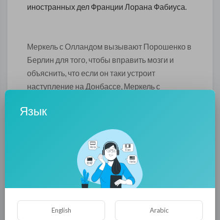
иностранных дел Франции Лорана Фабиуса.
Меркель с Олландом вызывают Порошенко в
Берлин для того, чтобы вправить мозги и
объяснить, что если он таки устроит
наступление на Донбассе, Меркель с
Олландом его больше от "шахтеров и
Язык
трактористов" защищать не будут.
0
0
• 0 Комментарии
Опубликовать
English
Arabic