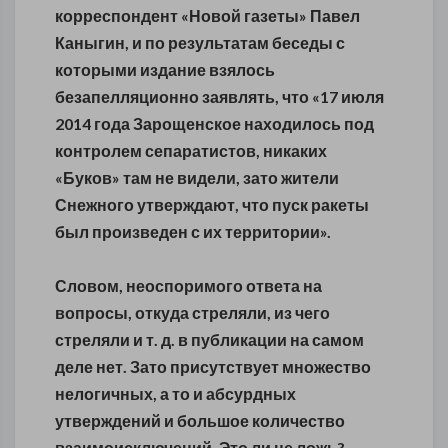
корреспондент «Новой газеты» Павел
Каныгин, и по результатам беседы с
которыми издание взялось
безапелляционно заявлять, что «17 июля
2014 года Зарощенское находилось под
контролем сепаратистов, никаких
«Буков» там не видели, зато жители
Снежного утверждают, что пуск ракеты
был произведен с их территории».
Словом, неоспоримого ответа на
вопросы, откуда стреляли, из чего
стреляли и т. д. в публикации на самом
деле нет. Зато присутствует множество
нелогичных, а то и абсурдных
утверждений и большое количество
взаимоисключений. Это ли не ложь?