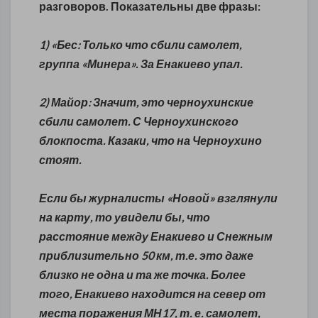
разговоров. Показательны две фразы:
1)
«Бес
: Только что сбили самолет,
группа «Минера». За Енакиево упал.
2) Майор: Значит, это черноухинские
сбили самолет. С Черноухинского
блокпоста. Казаки, что на Черноухино
стоят.
Если бы журналисты «Новой» взглянули
на карту, то увидели бы, что
расстояние между Енакиево и Снежным
приблизительно 50 км, т.е. это даже
близко не одна и та же точка. Более
того, Енакиево находится на север от
места поражения МН17, т. е. самолет,