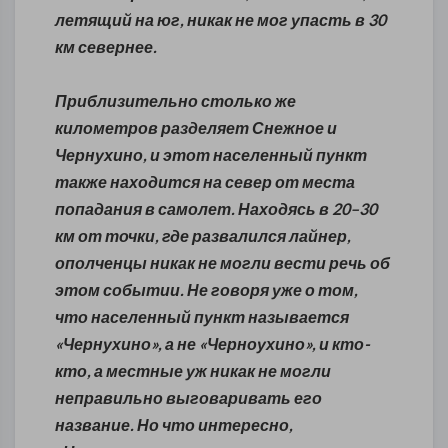
летящий на юг, никак не мог упасть в 30
км севернее.
Приблизительно столько же
километров разделяет Снежное и
Чернухино, и этот населенный пункт
также находится на север от места
попадания в самолет. Находясь в 20–30
км от точки, где развалился лайнер,
ополченцы никак не могли вести речь об
этом событии. Не говоря уже о том,
что населенный пункт называется
«Чернухино», а не «Черноухино», и кто-
кто, а местные уж никак не могли
неправильно выговаривать его
название. Но что интересно,