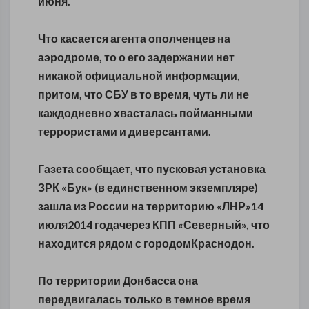
июня.
Что касается агента ополченцев на
аэродроме, то о его задержании нет
никакой официальной информации,
притом, что СБУ в то время, чуть ли не
каждодневно хвасталась пойманными
террористами и диверсантами.
Газета сообщает, что пусковая установка
ЗРК «Бук» (в единственном экземпляре)
зашла из России на территорию «ЛНР»14
июля2014 годачерез КПП «Северный», что
находится рядом с городомКраснодон.
По территории Донбасса она
передвигалась только в темное время