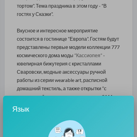
тортом”. Тема праздника в этом году - “В
гостях у Сказки”.
Вкусное и интересное мероприятие
состоится в гостинице “Европа”. Гостям будут
представлены первые модели коллекции 777
космического дома моды
“Кассиопея”
-
ювелирная бижутерия с кристаллами
Сваровски, модные аксессуары ручной
работы из серии wearable art, расписной
домашний текстиль, а также открытки “с
сюрпризом” и уникальные календари 2111
года.
Язык
Участники праздника встретятся с
Розовой
Пантерой
по имени Пинки, которая появится