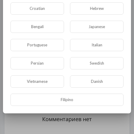
социального сиротства и ликвидация детских
Croatian
Hebrew
домов в Нагорно-Карабахской Республике.
0
0
• 0 Комментарии
Bengali
Japanese
Portuguese
Italian
Опубликовать
Persian
Swedish
Vietnamese
Danish
Filipino
Комментариев нет